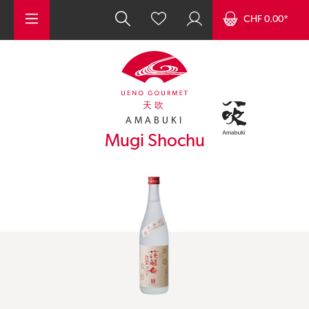
Zum Hauptinhalt springen
CHF 0.00*
天吹
AMABUKI
Mugi Shochu
Bildergalerie überspringen