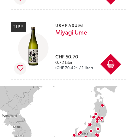
URAKASUMI
TIPP
Miyagi Ume
Preise inkl. MwSt. zzgl. Versandkosten
CHF 50.70
0.72 Liter
(CHF 70.42* / 1 Liter)