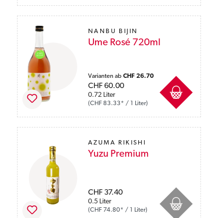
NANBU BIJIN
Ume Rosé 720ml
Preise inkl. MwSt. zzgl. Versandkosten
Varianten ab
CHF 26.70
CHF 60.00
0.72 Liter
(CHF 83.33* / 1 Liter)
AZUMA RIKISHI
Yuzu Premium
Preise inkl. MwSt. zzgl. Versandkosten
CHF 37.40
0.5 Liter
(CHF 74.80* / 1 Liter)