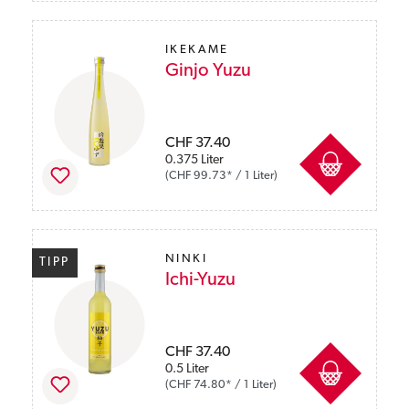
IKEKAME
Ginjo Yuzu
Preise inkl. MwSt. zzgl. Versandkosten
CHF 37.40
0.375 Liter
(CHF 99.73* / 1 Liter)
NINKI
TIPP
Ichi-Yuzu
Preise inkl. MwSt. zzgl. Versandkosten
CHF 37.40
0.5 Liter
(CHF 74.80* / 1 Liter)