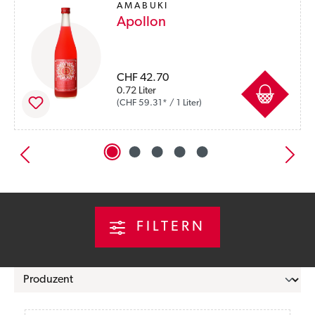
AMABUKI
Apollon
Preise inkl. MwSt. zzgl. Versandkosten
CHF 42.70
0.72 Liter
(CHF 59.31* / 1 Liter)
FILTERN