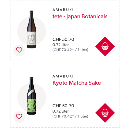
AMABUKI
tete - Japan Botanicals
Preise inkl. MwSt. zzgl. Versandkosten
CHF 50.70
0.72 Liter
(CHF 70.42* / 1 Liter)
AMABUKI
Kyoto Matcha Sake
Preise inkl. MwSt. zzgl. Versandkosten
CHF 50.70
0.72 Liter
(CHF 70.42* / 1 Liter)