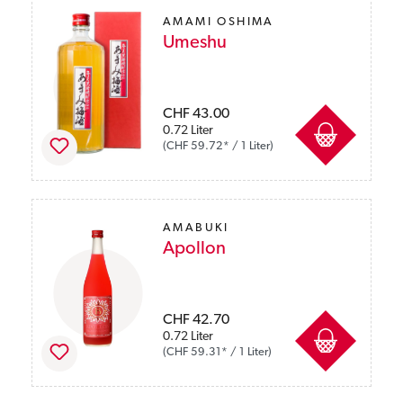
AMAMI OSHIMA
Umeshu
Preise inkl. MwSt. zzgl. Versandkosten
CHF 43.00
0.72 Liter
(CHF 59.72* / 1 Liter)
AMABUKI
Apollon
Preise inkl. MwSt. zzgl. Versandkosten
CHF 42.70
0.72 Liter
(CHF 59.31* / 1 Liter)