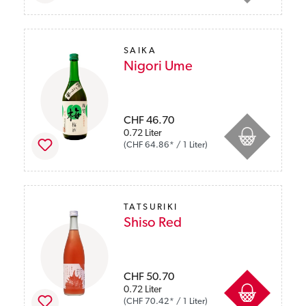
SAIKA
Nigori Ume
Preise inkl. MwSt. zzgl. Versandkosten
CHF 46.70
0.72 Liter
(CHF 64.86* / 1 Liter)
TATSURIKI
Shiso Red
Preise inkl. MwSt. zzgl. Versandkosten
CHF 50.70
0.72 Liter
(CHF 70.42* / 1 Liter)