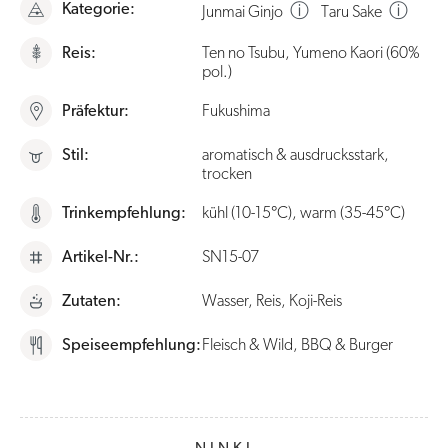
Kategorie:
ⓘ
ⓘ
Junmai Ginjo
Taru Sake
Reis:
Ten no Tsubu, Yumeno Kaori (60%
pol.)
Präfektur:
Fukushima
Stil:
aromatisch & ausdrucksstark,
trocken
Trinkempfehlung:
kühl (10-15°C), warm (35-45°C)
Artikel-Nr.:
SN15-07
Zutaten:
Wasser, Reis, Koji-Reis
Speiseempfehlung:
Fleisch & Wild, BBQ & Burger