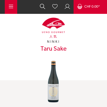
Zum Hauptinhalt springen
CHF 0.00*
人気
NINKI
Taru Sake
Bildergalerie überspringen